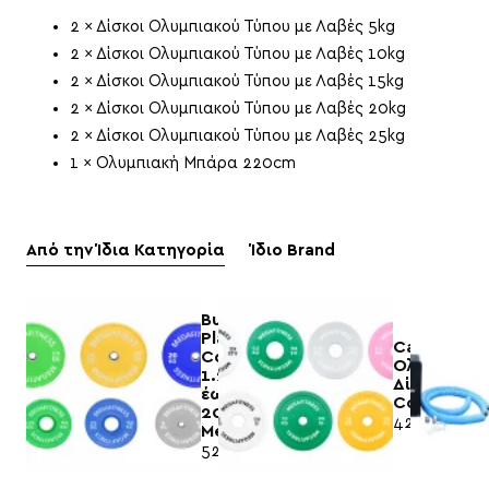
2 × Δίσκοι Ολυμπιακού Τύπου με Λαβές 5kg
2 × Δίσκοι Ολυμπιακού Τύπου με Λαβές 10kg
2 × Δίσκοι Ολυμπιακού Τύπου με Λαβές 15kg
2 × Δίσκοι Ολυμπιακού Τύπου με Λαβές 20kg
2 × Δίσκοι Ολυμπιακού Τύπου με Λαβές 25kg
1 × Ολυμπιακή Μπάρα 220cm
Από την Ίδια Κατηγορία
Ίδιο Brand
Bumper
Plate
Calibrated
Combo
Ολυμπιακο
1.25
Δίσκοι
έως
Combo|Meg
20kg|
425,00€
Megafitness
525,00€