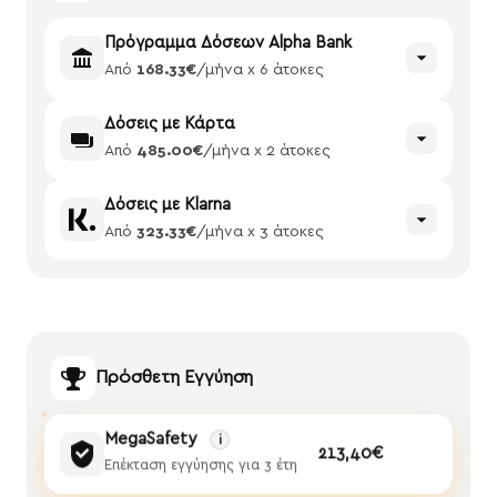
Πρόγραμμα Δόσεων Alpha Bank
Από
168.33€
/μήνα x 6 άτοκες
Δόσεις με Κάρτα
Από
485.00€
/μήνα x 2 άτοκες
Δόσεις με Klarna
Από
323.33€
/μήνα x 3 άτοκες
Πρόσθετη Εγγύηση
MegaSafety
i
213,40€
Επέκταση εγγύησης για 3 έτη