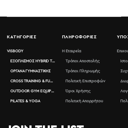
ΚΑΤΗΓΟΡΙΕΣ
ΠΛΗΡΟΦΟΡΊΕΣ
ΥΠΟ
VISBODY
Η Εταιρεία
Επικο
ΕΞΟΠΛΙΣΜΌΣ HYBRID TRAINING
Τρόποι Αποστολής
Ιστ
ΌΡΓΑΝΑ ΓΥΜΝΑΣΤΙΚΉΣ
Τρόποι Πληρωμής
Συχ
CROSS TRAINING & FUNCTIONAL
Πολιτική Επιστροφών
Δωρ
OUTDOOR GYM EQUIPMENT
Όροι Χρήσης
Λογ
PILATES & YOGA
Πολιτική Απορρήτου
Πολ