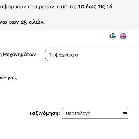
αφορικών εταιρειών, από τις
10 έως τις 16
νω των 25 κιλών.
ση Μηχανημάτων
Τι
ψάχνεις
σήμερα;
οπόνησης
Ταξινόμηση: