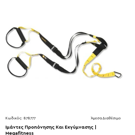
Κωδικός:
878777
Άμεσα Διαθέσιμο
Ιμάντες Προπόνησης Και Εκγύμνασης |
Megafitness