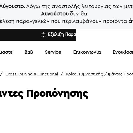
 Αύγουστο.
Λόγω της αναστολής λειτουργίας των μετ
Αυγούστου
δεν θα
κτέλεση παραγγελιών που περιλαμβάνουν προϊόντα
ά
Εξέλιξη Παραγγελίας
ίμαστε
Β2Β
Service
Επικοινωνία
Ενοικία
Cross Training & Functional
Κρίκοι Γυμναστικής / Ιμάντες Πρ
e
μάντες Προπόνησης