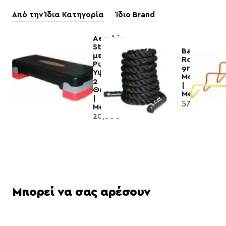
Από την Ίδια Κατηγορία
Ίδιο Brand
Aerobic
Stepper
Battle
με
Rope
Ρυθμιζόμενο
9m
Ύψος
Μαύρο
2
|
Θέσεων
MegaFitne
|
57,80€
Megafitness
20,00€
Μπορεί να σας αρέσουν