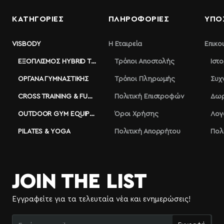
ΚΑΤΗΓΟΡΙΕΣ
ΠΛΗΡΟΦΟΡΊΕΣ
ΥΠΟ
VISBODY
Η Εταιρεία
Επικο
ΕΞΟΠΛΙΣΜΌΣ HYBRID TRAINING
Τρόποι Αποστολής
Ιστ
ΌΡΓΑΝΑ ΓΥΜΝΑΣΤΙΚΉΣ
Τρόποι Πληρωμής
Συχ
CROSS TRAINING & FUNCTIONAL
Πολιτική Επιστροφών
Δωρ
OUTDOOR GYM EQUIPMENT
Όροι Χρήσης
Λογ
PILATES & YOGA
Πολιτική Απορρήτου
Πολ
JOIN THE LIST
Εγγραφείτε για τα τελευταία νέα και ενημερώσεις!
Εισάγετε