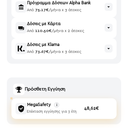
Πρόγραμμα Δόσεων Alpha Bank
Από
75.17€
/μήνα x 3 άτοκες
Δόσεις με Κάρτα
Από
110.50€
/μήνα x 2 άτοκες
Δόσεις με Klarna
Από
73.67€
/μήνα x 3 άτοκες
Πρόσθετη Εγγύηση
MegaSafety
i
48,62€
Επέκταση εγγύησης για 3 έτη