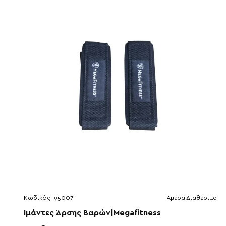
Κωδικός:
95007
Άμεσα Διαθέσιμο
Ιμάντες Άρσης Βαρών|Megafitness