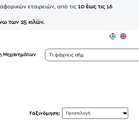
αφορικών εταιρειών, από τις
10 έως τις 16
νω των 25 κιλών.
ση Μηχανημάτων
Τι
ψάχνεις
σήμερα;
Ταξινόμηση: