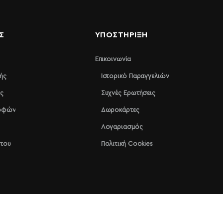
Σ
ΥΠΟΣΤΉΡΙΞΗ
Επικοινωνία
ής
Ιστορικό Παραγγελιών
ς
Συχνές Ερωτήσεις
ροφών
Δωροκάρτες
Λογαριασμός
ήτου
Πολιτική Cookies
Handcrafted by