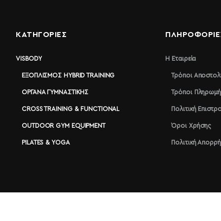
ΚΑΤΗΓΟΡΙΕΣ
ΠΛΗΡΟΦΟΡΊΕ
VISBODY
Η Εταιρεία
ΕΞΟΠΛΙΣΜΌΣ HYBRID TRAINING
Τρόποι Αποστολ
ΌΡΓΑΝΑ ΓΥΜΝΑΣΤΙΚΉΣ
Τρόποι Πληρωμή
CROSS TRAINING & FUNCTIONAL
Πολιτική Επιστ
OUTDOOR GYM EQUIPMENT
Όροι Χρήσης
PILATES & YOGA
Πολιτική Απορρ
Megafitness.gr © 2026 | All rights reserved!