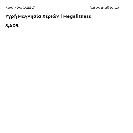
Κωδικός:
152237
Άμεσα Διαθέσιμο
Yγρή Μαγνησία Xεριών | Megafitness
3,40€