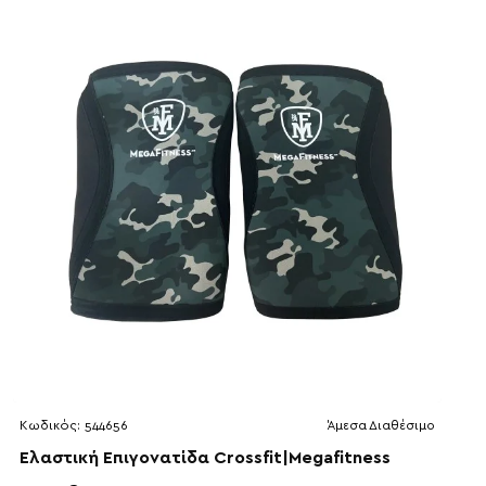
Κωδικός:
544656
Άμεσα Διαθέσιμο
Ελαστική Επιγονατίδα Crossfit|Megafitness