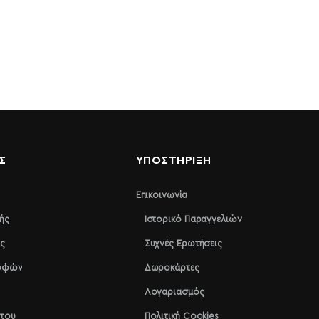
Σ
ΥΠΟΣΤΉΡΙΞΗ
Επικοινωνία
ής
Ιστορικό Παραγγελιών
ς
Συχνές Ερωτήσεις
ροφών
Δωροκάρτες
Λογαριασμός
ήτου
Πολιτική Cookies