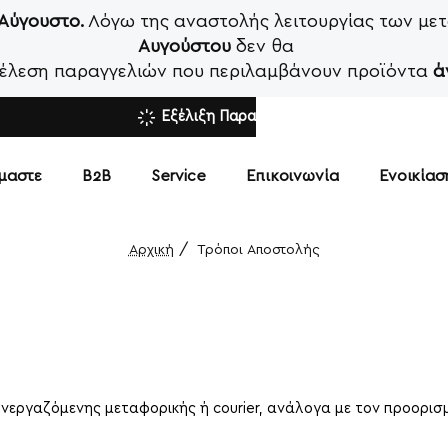
 Αύγουστο.
Λόγω της αναστολής λειτουργίας των μετ
Αυγούστου
δεν θα
κτέλεση παραγγελιών που περιλαμβάνουν προϊόντα
ά
Εξέλιξη Παραγγελίας
ίμαστε
Β2Β
Service
Επικοινωνία
Ενοικία
Τρόποι Aποστολής
home
ργαζόμενης μεταφορικής ή courier, ανάλογα με τον προορισμ