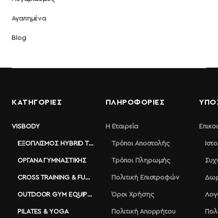
Αγαπημένα
Blog
ΚΑΤΗΓΟΡΙΕΣ
ΠΛΗΡΟΦΟΡΊΕΣ
ΥΠΟ
VISBODY
Η Εταιρεία
Επικο
ΕΞΟΠΛΙΣΜΌΣ HYBRID TRAINING
Τρόποι Αποστολής
Ιστ
ΌΡΓΑΝΑ ΓΥΜΝΑΣΤΙΚΉΣ
Τρόποι Πληρωμής
Συχ
CROSS TRAINING & FUNCTIONAL
Πολιτική Επιστροφών
Δωρ
OUTDOOR GYM EQUIPMENT
Όροι Χρήσης
Λογ
PILATES & YOGA
Πολιτική Απορρήτου
Πολ