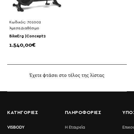
Κωδικός:
701002
Άμεσα Διαθέσιμο
BikeErg |Concept2
1.540,00€
Έχετε φτάσει στο τέλος της λίστας
ΚΑΤΗΓΟΡΙΕΣ
ΠΛΗΡΟΦΟΡΊΕΣ
ΥΠΟ
VISBODY
Η Εταιρεία
Επικο