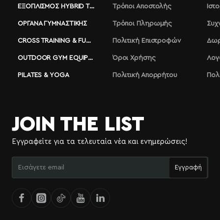
ΕΞΟΠΛΙΣΜΌΣ HYBRID TRAINING
Τρόποι Αποστολής
Ιστ
ΌΡΓΑΝΑ ΓΥΜΝΑΣΤΙΚΉΣ
Τρόποι Πληρωμής
Συχ
CROSS TRAINING & FUNCTIONAL
Πολιτική Επιστροφών
Δωρ
OUTDOOR GYM EQUIPMENT
Όροι Χρήσης
Λογ
PILATES & YOGA
Πολιτική Απορρήτου
Πολ
JOIN THE LIST
Εγγραφείτε για τα τελευταία νέα και ενημερώσεις!
Εισάγετε
Εγγραφή
email