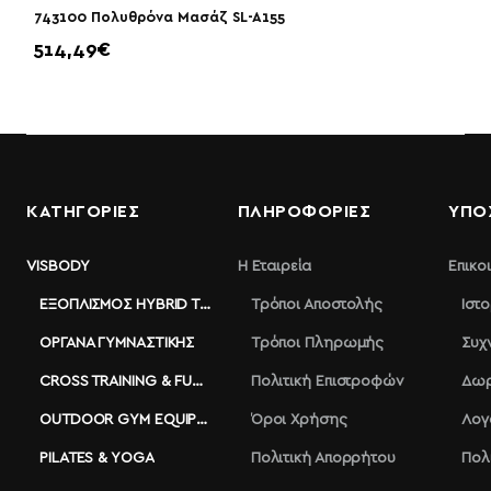
743100 Πολυθρόνα Μασάζ SL-A155
514,49€
ΚΑΤΗΓΟΡΙΕΣ
ΠΛΗΡΟΦΟΡΊΕΣ
ΥΠΟ
VISBODY
Η Εταιρεία
Επικο
ΕΞΟΠΛΙΣΜΌΣ HYBRID TRAINING
Τρόποι Αποστολής
Ιστ
ΌΡΓΑΝΑ ΓΥΜΝΑΣΤΙΚΉΣ
Τρόποι Πληρωμής
Συχ
CROSS TRAINING & FUNCTIONAL
Πολιτική Επιστροφών
Δωρ
OUTDOOR GYM EQUIPMENT
Όροι Χρήσης
Λογ
PILATES & YOGA
Πολιτική Απορρήτου
Πολ