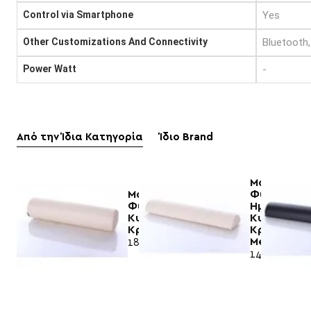
Control via Smartphone
Yes
Other Customizations And Connectivity
Bluetooth
Power Watt
-
Από την Ίδια Κατηγορία
Ίδιο Brand
Μαξιλάρι
Μαξιλάρι
Φυσικοθερ
Φυσικοθεραπείας
Ημι-
Κυλινδρικό
Κυλινδρικό
Κρεμ|Megafitness
Κρεμ|
Megafitnes
18,77€
14,57€