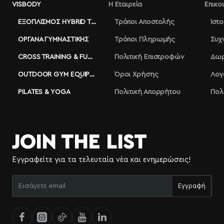
VISBODY
Η Εταιρεία
Επικο
ΕΞΟΠΛΙΣΜΌΣ HYBRID TRAINING
Τρόποι Αποστολής
Ιστ
ΌΡΓΑΝΑ ΓΥΜΝΑΣΤΙΚΉΣ
Τρόποι Πληρωμής
Συχ
CROSS TRAINING & FUNCTIONAL
Πολιτική Επιστροφών
Δωρ
OUTDOOR GYM EQUIPMENT
Όροι Χρήσης
Λογ
PILATES & YOGA
Πολιτική Απορρήτου
Πολ
JOIN THE LIST
Εγγραφείτε για τα τελευταία νέα και ενημερώσεις!
Εισάγετε
Εγγραφή
email