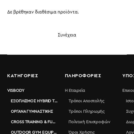
Δε βρέθηκαν διαθέσιμα προϊόντα.
Συνέχεια
ΚΑΤΗΓΟΡΙΕΣ
ΠΛΗΡΟΦΟΡΊΕΣ
ΥΠΟ
VISBODY
Η Εταιρεία
Επικο
ΕΞΟΠΛΙΣΜΌΣ HYBRID TRAINING
Τρόποι Αποστολής
Ιστ
ΌΡΓΑΝΑ ΓΥΜΝΑΣΤΙΚΉΣ
Τρόποι Πληρωμής
Συχ
CROSS TRAINING & FUNCTIONAL
Πολιτική Επιστροφών
Δωρ
OUTDOOR GYM EQUIPMENT
Όροι Χρήσης
Λογ