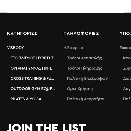
ΚΑΤΗΓΟΡΙΕΣ
ΠΛΗΡΟΦΟΡΊΕΣ
ΥΠΟ
VISBODY
Η Εταιρεία
Επικο
ΕΞΟΠΛΙΣΜΌΣ HYBRID TRAINING
Τρόποι Αποστολής
Ιστ
ΌΡΓΑΝΑ ΓΥΜΝΑΣΤΙΚΉΣ
Τρόποι Πληρωμής
Συχ
CROSS TRAINING & FUNCTIONAL
Πολιτική Επιστροφών
Δωρ
OUTDOOR GYM EQUIPMENT
Όροι Χρήσης
Λογ
PILATES & YOGA
Πολιτική Απορρήτου
Πολ
JOIN THE LIST