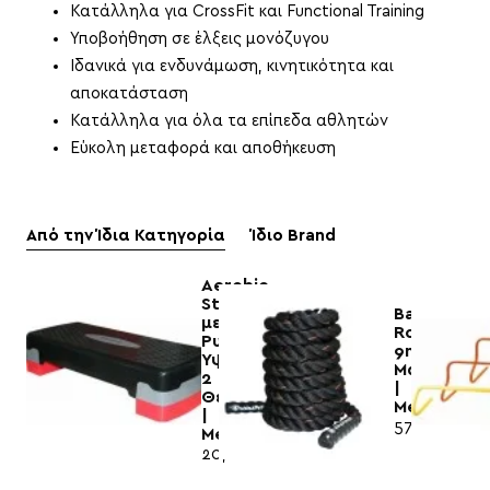
Κατάλληλα για CrossFit και Functional Training
Υποβοήθηση σε έλξεις μονόζυγου
Ιδανικά για ενδυνάμωση, κινητικότητα και
αποκατάσταση
Κατάλληλα για όλα τα επίπεδα αθλητών
Εύκολη μεταφορά και αποθήκευση
Από την Ίδια Κατηγορία
Ίδιο Brand
Aerobic
Stepper
Battle
με
Rope
Ρυθμιζόμενο
9m
Ύψος
Μαύρο
2
|
Θέσεων
MegaFitne
|
57,80€
Megafitness
20,00€