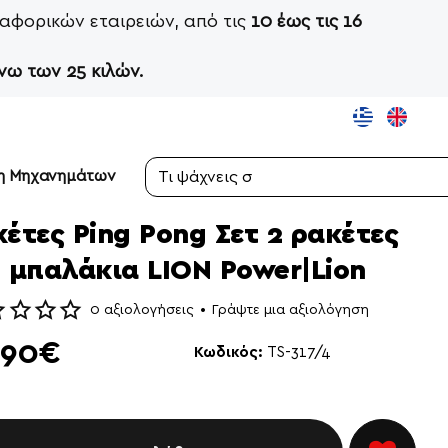
αφορικών εταιρειών, από τις
10 έως τις 16
νω των 25 κιλών.
ση Μηχανημάτων
Τι
ψάχνεις
σήμερα;
έτες Ping Pong Σετ 2 ρακέτες
6 μπαλάκια LION Power|Lion
0 αξιολογήσεις
•
Γράψτε μια αξιολόγηση
,90€
Κωδικός:
TS-317/4