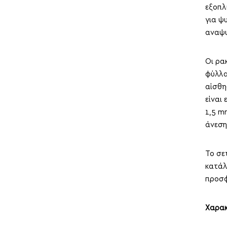
εξοπλ
για ψ
αναψυ
Οι ρα
φύλλα
αίσθη
είναι
1,5 m
άνεση
Το σε
κατάλ
προσφ
Χαρακ