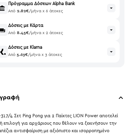
Πρόγραμμα Δόσεων Alpha Bank
Από
2.82€
/μήνα x 6 άτοκες
Δόσεις με Κάρτα
Από
8.45€
/μήνα x 2 άτοκες
Δόσεις με Klarna
Από
5.63€
/μήνα x 3 άτοκες
ιγραφή
-317/4 Σετ Ping Pong για 2 Παίκτες LION Power αποτελεί
κή επιλογή για αρχάριους που θέλουν να ξεκινήσουν την
απέζια αντισφαίριση με αξιόπιστο και ισορροπημένο