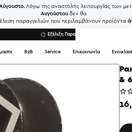
 Αύγουστο.
Λόγω της αναστολής λειτουργίας των μετ
Αυγούστου
δεν θα
κτέλεση παραγγελιών που περιλαμβάνουν προϊόντα
ά
Εξέλιξη Παραγγελίας
ίμαστε
Β2Β
Service
Επικοινωνία
Ενοικία
Ρακ
& 
16