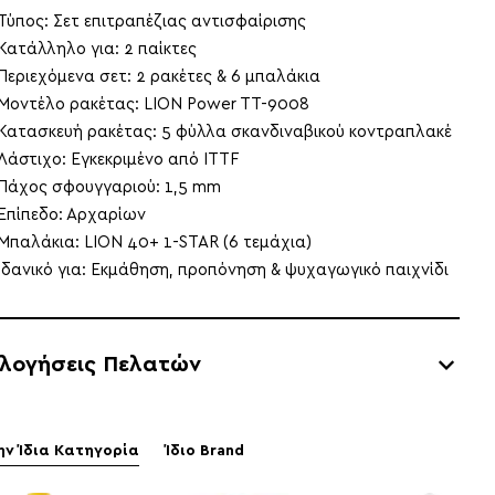
Τύπος: Σετ επιτραπέζιας αντισφαίρισης
Κατάλληλο για: 2 παίκτες
Περιεχόμενα σετ: 2 ρακέτες & 6 μπαλάκια
Μοντέλο ρακέτας: LION Power TT-9008
Κατασκευή ρακέτας: 5 φύλλα σκανδιναβικού κοντραπλακέ
Λάστιχο: Εγκεκριμένο από ITTF
Πάχος σφουγγαριού: 1,5 mm
Επίπεδο: Αρχαρίων
Μπαλάκια: LION 40+ 1-STAR (6 τεμάχια)
Ιδανικό για: Εκμάθηση, προπόνηση & ψυχαγωγικό παιχνίδι
ολογήσεις Πελατών
ην Ίδια Κατηγορία
Ίδιο Brand