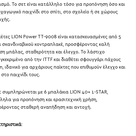
ισμό. Το σετ είναι κατάλληλο τόσο για προπόνηση όσο και
υχαγωγικό παιχνίδι στο σπίτι, στο σχολείο ή σε χώρους
χής.
κέτες LION Power TT-9008 είναι κατασκευασμένες από 5
 σκανδιναβικού κοντραπλακέ, προσφέροντας καλή
ση μπάλας, σταθερότητα και έλεγχο. Το λάστιχο
 εγκεκριμένο από την ITTF και διαθέτει σφουγγάρι πάχους
m, ιδανικό για αρχάριους παίκτες που επιθυμούν έλεγχο και
 στο παιχνίδι τους.
τ συμπληρώνεται με 6 μπαλάκια LION 40+ 1-STAR,
ληλα για προπόνηση και ερασιτεχνική χρήση,
έροντας σταθερή αναπήδηση και αντοχή.
τηριστικά
: