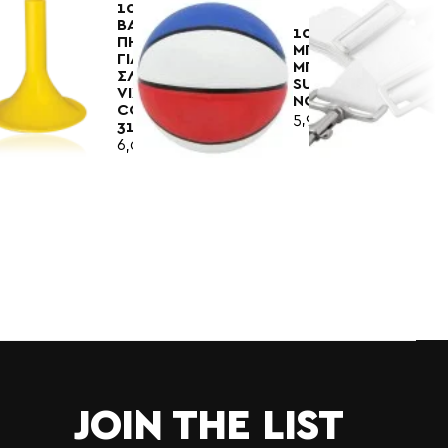
100510
ΒΑΣΗ
100555
ΠΗΧΕΩΝ
ΜΠΑΛΑ
ΓΙΑ
ΜΠΑΣΚΕΤ
ΣΛΑΛΟΜ
SUPA
VIXEN
NO7
CODE
5,90€
3142
6,00€
JOIN THE LIST