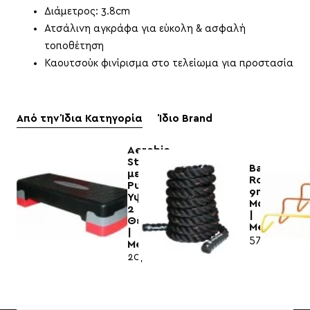
Διάμετρος: 3.8cm
Ατσάλινη αγκράφα για εύκολη & ασφαλή
τοποθέτηση
Καουτσούκ φινίρισμα στο τελείωμα για προστασία
Από την Ίδια Κατηγορία
Ίδιο Brand
Aerobic
Stepper
Battle
με
Rope
Ρυθμιζόμενο
9m
Ύψος
Μαύρο
2
|
Θέσεων
MegaFitne
|
57,80€
Megafitness
20,00€