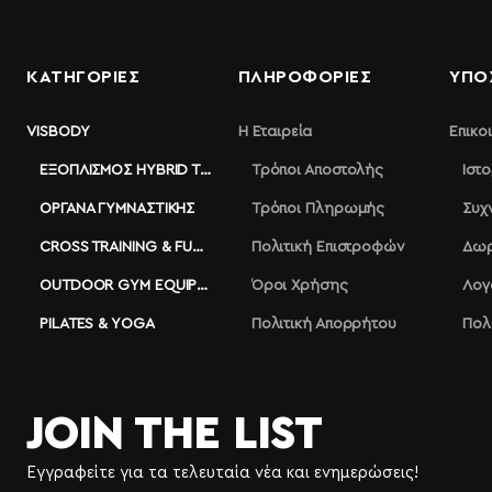
ΚΑΤΗΓΟΡΙΕΣ
ΠΛΗΡΟΦΟΡΊΕΣ
ΥΠΟ
VISBODY
Η Εταιρεία
Επικο
ΕΞΟΠΛΙΣΜΌΣ HYBRID TRAINING
Τρόποι Αποστολής
Ιστ
ΌΡΓΑΝΑ ΓΥΜΝΑΣΤΙΚΉΣ
Τρόποι Πληρωμής
Συχ
CROSS TRAINING & FUNCTIONAL
Πολιτική Επιστροφών
Δωρ
OUTDOOR GYM EQUIPMENT
Όροι Χρήσης
Λογ
PILATES & YOGA
Πολιτική Απορρήτου
Πολ
JOIN THE LIST
Εγγραφείτε για τα τελευταία νέα και ενημερώσεις!