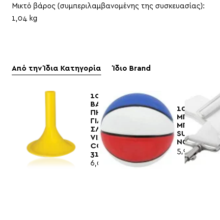
Μικτό βάρος (συμπεριλαμβανομένης της συσκευασίας):
1,04 kg
Από την Ίδια Κατηγορία
Ίδιο Brand
100510
ΒΑΣΗ
100555
ΠΗΧΕΩΝ
ΜΠΑΛΑ
ΓΙΑ
ΜΠΑΣΚΕΤ
ΣΛΑΛΟΜ
SUPA
VIXEN
NO7
CODE
5,90€
3142
6,00€