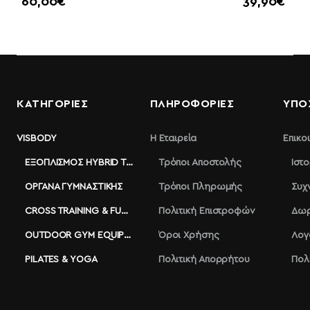
60,00€
39,90€
ΚΑΤΗΓΟΡΙΕΣ
ΠΛΗΡΟΦΟΡΊΕΣ
ΥΠΟ
VISBODY
Η Εταιρεία
Επικο
ΕΞΟΠΛΙΣΜΌΣ HYBRID TRAINING
Τρόποι Αποστολής
Ιστ
ΌΡΓΑΝΑ ΓΥΜΝΑΣΤΙΚΉΣ
Τρόποι Πληρωμής
Συχ
CROSS TRAINING & FUNCTIONAL
Πολιτική Επιστροφών
Δωρ
OUTDOOR GYM EQUIPMENT
Όροι Χρήσης
Λογ
PILATES & YOGA
Πολιτική Απορρήτου
Πολ