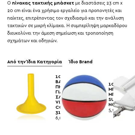
Ο
πίνακας τακτικής μπάσκετ
με διαστάσεις 23 cm x
20 cm είναι ένα χρήσιμο εργαλείο για προπονητές και
παίκτες, επιτρέποντας τον σχεδιασμό και την ανάλυση
τακτικών σε μικρή κλίμακα. Η συμπερίληψη μαρκαδόρου
διευκολύνει την άμεση σημείωση και τροποποίηση
σχημάτων και οδηγιών.
Από την Ίδια Κατηγορία
Ίδιο Brand
100510
ΒΑΣΗ
100555
ΠΗΧΕΩΝ
ΜΠΑΛΑ
ΓΙΑ
ΜΠΑΣΚΕΤ
ΣΛΑΛΟΜ
SUPA
VIXEN
NO7
CODE
5,90€
3142
6,00€