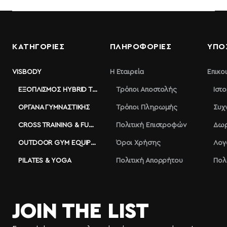
ΚΑΤΗΓΟΡΙΕΣ
ΠΛΗΡΟΦΟΡΊΕΣ
ΥΠΟ
VISBODY
Η Εταιρεία
Επικο
ΕΞΟΠΛΙΣΜΌΣ HYBRID TRAINING
Τρόποι Αποστολής
Ιστ
ΌΡΓΑΝΑ ΓΥΜΝΑΣΤΙΚΉΣ
Τρόποι Πληρωμής
Συχ
CROSS TRAINING & FUNCTIONAL
Πολιτική Επιστροφών
Δωρ
OUTDOOR GYM EQUIPMENT
Όροι Χρήσης
Λογ
PILATES & YOGA
Πολιτική Απορρήτου
Πολ
JOIN THE LIST