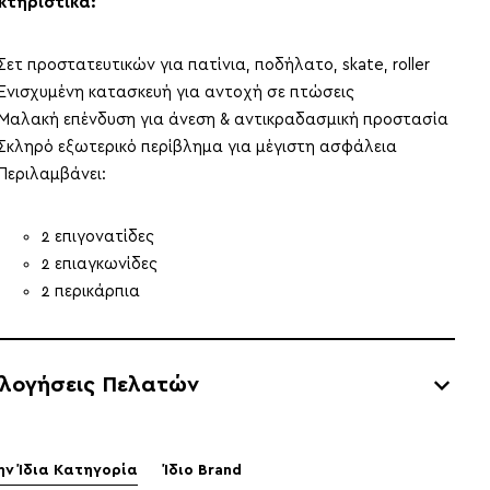
κτηριστικά:
Σετ προστατευτικών για πατίνια, ποδήλατο, skate, roller
Ενισχυμένη κατασκευή για αντοχή σε πτώσεις
Μαλακή επένδυση για άνεση & αντικραδασμική προστασία
Σκληρό εξωτερικό περίβλημα για μέγιστη ασφάλεια
Περιλαμβάνει:
2 επιγονατίδες
2 επιαγκωνίδες
2 περικάρπια
ολογήσεις Πελατών
ην Ίδια Κατηγορία
Ίδιο Brand