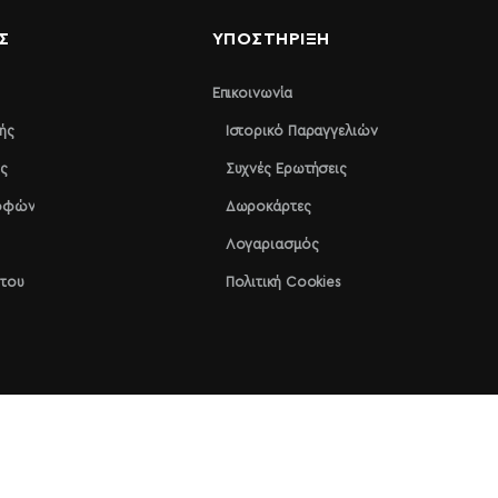
Σ
ΥΠΟΣΤΉΡΙΞΗ
Επικοινωνία
ής
Ιστορικό Παραγγελιών
ς
Συχνές Ερωτήσεις
ροφών
Δωροκάρτες
Λογαριασμός
ήτου
Πολιτική Cookies
Handcrafted by