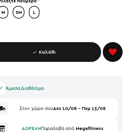
πιλέξτε Νούμερο
M
SM
L
Καλάθι
Άμεσα Διαθέσιμο
Στον χώρο σου
Δευ 10/08 - Πεμ 13/08
ΔΩΡΕΑΝ
Παραλαβή από
Megafitness