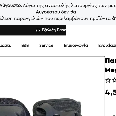
 Αύγουστο.
Λόγω της αναστολής λειτουργίας των μετ
Αυγούστου
δεν θα
κτέλεση παραγγελιών που περιλαμβάνουν προϊόντα
ά
Εξέλιξη Παραγγελίας
ίμαστε
Β2Β
Service
Επικοινωνία
Ενοικία
Πα
Me
4,