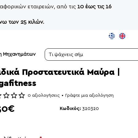
αφορικών εταιρειών, από τις
10 έως τις 16
νω των 25 κιλών.
ση Μηχανημάτων
Τι
ψάχνεις
σήμερα;
ιδικά Προστατευτικά Μαύρα |
gafitness
0 αξιολογήσεις
•
Γράψτε μια αξιολόγηση
50€
Κωδικός:
320320