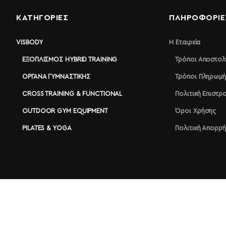
ΚΑΤΗΓΟΡΙΕΣ
ΠΛΗΡΟΦΟΡΊΕ
VISBODY
Η Εταιρεία
ΕΞΟΠΛΙΣΜΌΣ HYBRID TRAINING
Τρόποι Αποστολ
ΌΡΓΑΝΑ ΓΥΜΝΑΣΤΙΚΉΣ
Τρόποι Πληρωμή
CROSS TRAINING & FUNCTIONAL
Πολιτική Επιστ
OUTDOOR GYM EQUIPMENT
Όροι Χρήσης
PILATES & YOGA
Πολιτική Απορρ
Megafitness.gr © 2026 | All rights reserved!