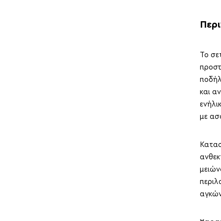
Περ
Το σε
προστ
ποδήλ
και α
ενήλι
με ασ
Κατασ
ανθεκ
μειών
περιλ
αγκών