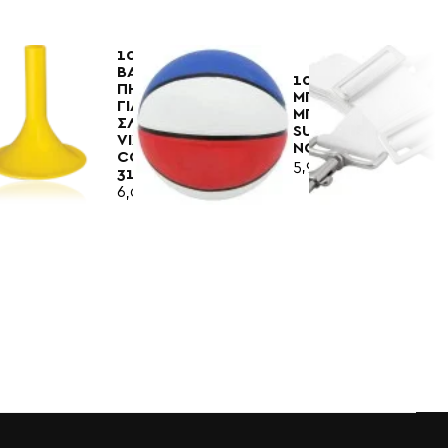
100510
ΒΑΣΗ
100555
ΠΗΧΕΩΝ
ΜΠΑΛΑ
ΓΙΑ
ΜΠΑΣΚΕΤ
ΣΛΑΛΟΜ
SUPA
VIXEN
NO7
CODE
5,90€
3142
6,00€