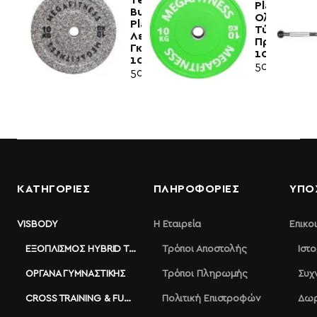
Plate
Bumper
Ολυμπιακο
Plate
Τύπου
Λευκό-
Πράσινο
Γκρί
10kg|Megaf
10kg|Megafitness
50,50€
50,00€
ΚΑΤΗΓΟΡΙΕΣ
ΠΛΗΡΟΦΟΡΊΕΣ
ΥΠΟ
VISBODY
Η Εταιρεία
Επικο
ΕΞΟΠΛΙΣΜΌΣ HYBRID TRAINING
Τρόποι Αποστολής
Ιστ
ΌΡΓΑΝΑ ΓΥΜΝΑΣΤΙΚΉΣ
Τρόποι Πληρωμής
Συχ
CROSS TRAINING & FUNCTIONAL
Πολιτική Επιστροφών
Δωρ