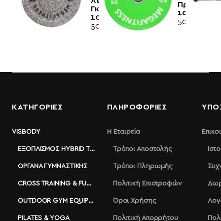
Λευκό-
Πράσινο
Γκρί
10kg|Megaf
10kg|Megafitness
50,50€
50,00€
ΚΑΤΗΓΟΡΙΕΣ
ΠΛΗΡΟΦΟΡΊΕΣ
ΥΠΟ
VISBODY
Η Εταιρεία
Επικο
ΕΞΟΠΛΙΣΜΌΣ HYBRID TRAINING
Τρόποι Αποστολής
Ιστ
ΌΡΓΑΝΑ ΓΥΜΝΑΣΤΙΚΉΣ
Τρόποι Πληρωμής
Συχ
CROSS TRAINING & FUNCTIONAL
Πολιτική Επιστροφών
Δωρ
OUTDOOR GYM EQUIPMENT
Όροι Χρήσης
Λογ
PILATES & YOGA
Πολιτική Απορρήτου
Πολ