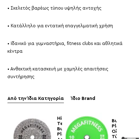
• Σκελετός βαρέως τύπου υψηλής αντοχής
• Κατάλληλο για εντατική επαγγελματική χρήση
• Ιδανικό για γυμναστήρια, fitness clubs και αθλητικά
κέντρα
• Ανθεκτική κατασκευή με χαμηλές απαιτήσεις
συντήρησης
Από την Ίδια Κατηγορία
Ίδιο Brand
Hi
Bumper
Temp
Plate
Bumper
Ολυμπιακο
Plate
Τύπου