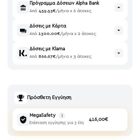
Πρόγραμμα Δόσεων Alpha Bank
Από
455.53€
/μήνα x 6 άτοκες
Δόσεις με Κάρτα
Από
1300.00€
/μήνα x 2 άτοκες
Δόσεις με Klarna
Από
866.67€
/μήνα x 3 άτοκες
Πρόσθετη Εγγύηση
MegaSafety
i
416,00€
Επέκταση εγγύησης για 3 έτη