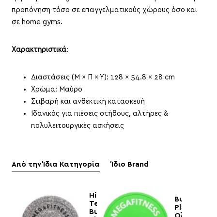
προπόνηση τόσο σε επαγγελματικούς χώρους όσο και
σε home gyms.
Χαρακτηριστικά
:
Διαστάσεις (Μ × Π × Υ): 128 × 54.8 × 28 cm
Χρώμα: Μαύρο
Στιβαρή και ανθεκτική κατασκευή
Ιδανικός για πιέσεις στήθους, αλτήρες &
πολυλειτουργικές ασκήσεις
Από την Ίδια Κατηγορία
Ίδιο Brand
Hi
Bumper
Temp
Plate
Bumper
Ολυμπιακο