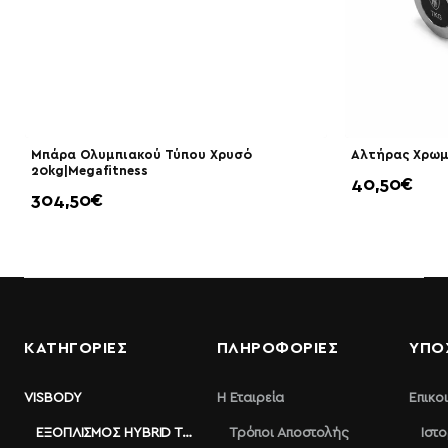
Μπάρα Ολυμπιακού Τύπου Χρυσό
Αλτήρας Χρωμί
20kg|Megafitness
40,50€
304,50€
ΚΑΤΗΓΟΡΙΕΣ
ΠΛΗΡΟΦΟΡΊΕΣ
ΥΠΟ
VISBODY
Η Εταιρεία
Επικο
ΕΞΟΠΛΙΣΜΌΣ HYBRID TRAINING
Τρόποι Αποστολής
Ιστ