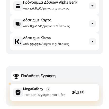
Πρόγραμμα Δόσεων Alpha Bank
Από
56.83€
/μήνα x 3 άτοκες
Δόσεις με Κάρτα
Από
83.00€
/μήνα x 2 άτοκες
Δόσεις με Klarna
Από
55.33€
/μήνα x 3 άτοκες
Πρόσθετη Εγγύηση
MegaSafety
i
36,52€
Επέκταση εγγύησης για 3 έτη