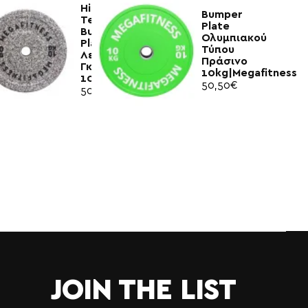
Hi
Bumper
Temp
Plate
Bumper
Ολυμπιακού
Plate
Τύπου
Λευκό-
Πράσινο
Γκρί
10kg|Megafitness
10kg|Megafitness
50,50€
50,00€
JOIN THE LIST