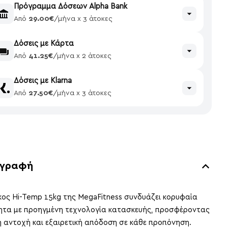
Πρόγραμμα Δόσεων Alpha Bank
Από
29.00€
/μήνα x 3 άτοκες
Δόσεις με Κάρτα
Από
41.25€
/μήνα x 2 άτοκες
Δόσεις με Klarna
Από
27.50€
/μήνα x 3 άτοκες
ιγραφή
κος Hi-Temp 15kg της MegaFitness συνδυάζει κορυφαία
ητα με προηγμένη τεχνολογία κατασκευής, προσφέροντας
 αντοχή και εξαιρετική απόδοση σε κάθε προπόνηση.