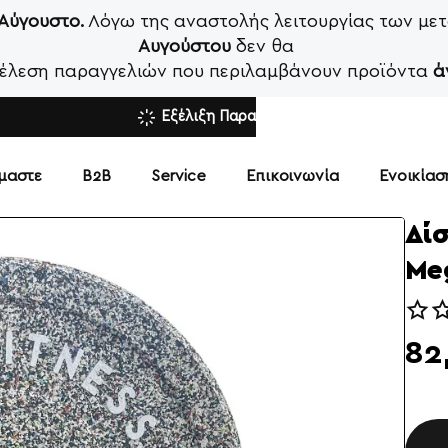
 Αύγουστο.
Λόγω της αναστολής λειτουργίας των μετ
Αυγούστου
δεν θα
κτέλεση παραγγελιών που περιλαμβάνουν προϊόντα
ά
Εξέλιξη Παραγγελίας
ίμαστε
Β2Β
Service
Επικοινωνία
Ενοικία
Δίσ
Me
82