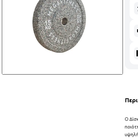
Περ
Ο Δίσ
ποιότ
υψηλή