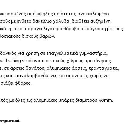
κευασμένος από υψηλής ποιότητας ανακυκλωμένο
σούκ με ένθετο δακτύλιο χάλυβα, διαθέτει αυξημένη
ικότητα και παράγει λιγότερο θόρυβο σε σύγκριση με τους
οσιακούς δίσκους βαρών.
 ιδανικός για χρήση σε επαγγελματικά γυμναστήρια,
nal training studios και οικιακούς χώρους προπόνησης.
ει σε άρσεις θανάτου, ολυμπιακές άρσεις, τραντάγματα,
ις και επαναλαμβανόμενες καταπονήσεις χωρίς να
σιάζει φθορές.
τός με όλες τις ολυμπιακές μπάρες διαμέτρου 50mm.
τηριστικά