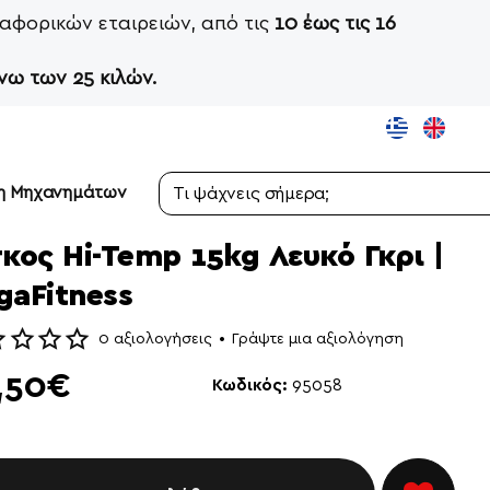
αφορικών εταιρειών, από τις
10 έως τις 16
νω των 25 κιλών.
ση Μηχανημάτων
Τι
ψάχνεις
σήμερα;
κος Hi-Temp 15kg Λευκό Γκρι |
gaFitness
0 αξιολογήσεις
•
Γράψτε μια αξιολόγηση
,50€
Κωδικός:
95058