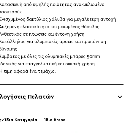
Κατασκευή από υψηλής ποιότητας ανακυκλωμένο
καουτσούκ
Ενισχυμένος δακτύλιος χάλυβα για μεγαλύτερη αντοχή
Αυξημένη ελαστικότητα και μειωμένος θόρυβος
Ανθεκτικός σε πτώσεις και έντονη χρήση
Κατάλληλος για ολυμπιακές άρσεις και προπόνηση
δύναμης
Συμβατός με όλες τις ολυμπιακές μπάρες 50mm
Ιδανικός για επαγγελματική και οικιακή χρήση
Η τιμή αφορά ένα τεμάχιο.
ολογήσεις Πελατών
ην Ίδια Κατηγορία
Ίδιο Brand