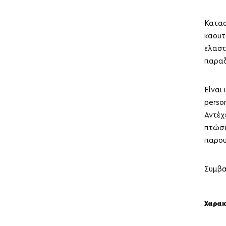
Κατασ
καουτ
ελαστ
παραδ
Είναι
perso
Αντέχ
πτώσε
παρου
Συμβα
Χαρακ