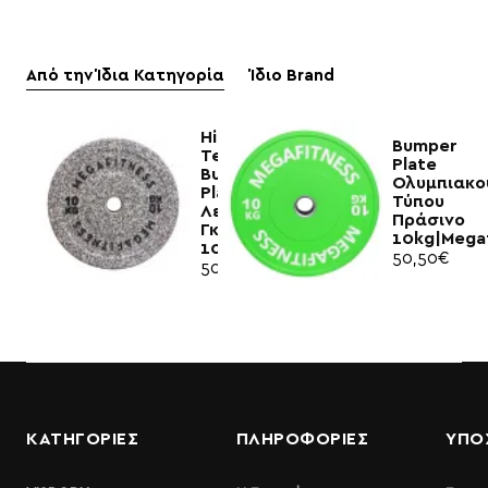
Από την Ίδια Κατηγορία
Ίδιο Brand
Hi
Bumper
Temp
Plate
Bumper
Ολυμπιακο
Plate
Τύπου
Λευκό-
Πράσινο
Γκρί
10kg|Megaf
10kg|Megafitness
50,50€
50,00€
ΚΑΤΗΓΟΡΙΕΣ
ΠΛΗΡΟΦΟΡΊΕΣ
ΥΠΟ