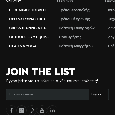
VISBODY
Η Εταιρεία
Επικο
ΕΞΟΠΛΙΣΜΌΣ HYBRID TRAINING
Τρόποι Αποστολής
Ιστ
ΌΡΓΑΝΑ ΓΥΜΝΑΣΤΙΚΉΣ
Τρόποι Πληρωμής
Συχ
CROSS TRAINING & FUNCTIONAL
Πολιτική Επιστροφών
Δωρ
OUTDOOR GYM EQUIPMENT
Όροι Χρήσης
Λογ
PILATES & YOGA
Πολιτική Απορρήτου
Πολ
JOIN THE LIST
Εγγραφείτε για τα τελευταία νέα και ενημερώσεις!
Εισάγετε
Εγγραφή
email