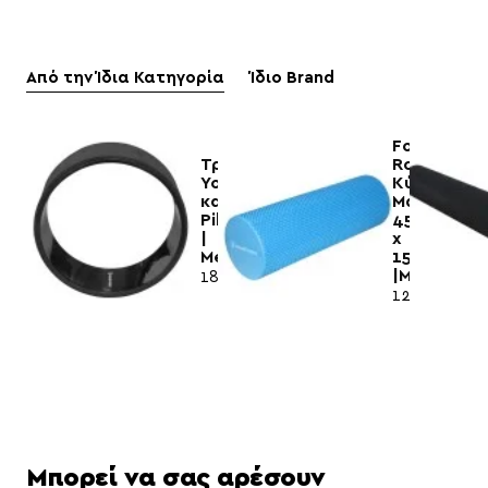
Από την Ίδια Κατηγορία
Ίδιο Brand
Foam
Τροχός
Roller
Yoga
Κύλινδρος
και
Μασάζ
Pilates
45cm
|
x
Megafitness
15cm
|Megafitne
18,50€
12,50€
Μπορεί να σας αρέσουν