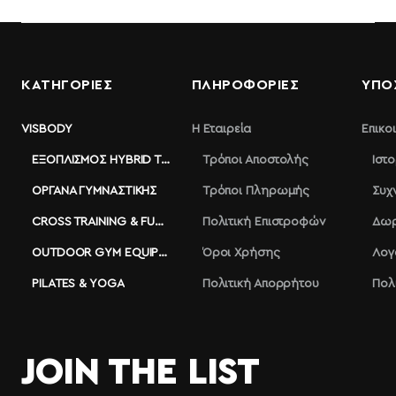
ΚΑΤΗΓΟΡΙΕΣ
ΠΛΗΡΟΦΟΡΊΕΣ
ΥΠΟ
VISBODY
Η Εταιρεία
Επικο
ΕΞΟΠΛΙΣΜΌΣ HYBRID TRAINING
Τρόποι Αποστολής
Ιστ
ΌΡΓΑΝΑ ΓΥΜΝΑΣΤΙΚΉΣ
Τρόποι Πληρωμής
Συχ
CROSS TRAINING & FUNCTIONAL
Πολιτική Επιστροφών
Δωρ
OUTDOOR GYM EQUIPMENT
Όροι Χρήσης
Λογ
PILATES & YOGA
Πολιτική Απορρήτου
Πολ
JOIN THE LIST