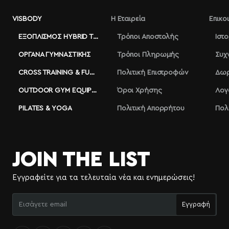
VISBODY
Η Εταιρεία
Επικο
ΕΞΟΠΛΙΣΜΌΣ HYBRID TRAINING
Τρόποι Αποστολής
Ιστ
ΌΡΓΑΝΑ ΓΥΜΝΑΣΤΙΚΉΣ
Τρόποι Πληρωμής
Συχ
CROSS TRAINING & FUNCTIONAL
Πολιτική Επιστροφών
Δωρ
OUTDOOR GYM EQUIPMENT
Όροι Χρήσης
Λογ
PILATES & YOGA
Πολιτική Απορρήτου
Πολ
JOIN THE LIST
Εγγραφείτε για τα τελευταία νέα και ενημερώσεις!
Εισάγετε
Εγγραφή
email