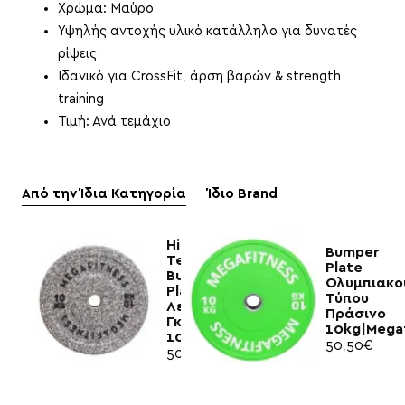
Χρώμα: Μαύρο
Υψηλής αντοχής υλικό κατάλληλο για δυνατές
ρίψεις
Ιδανικό για CrossFit, άρση βαρών & strength
training
Τιμή: Ανά τεμάχιο
Από την Ίδια Κατηγορία
Ίδιο Brand
Hi
Bumper
Temp
Plate
Bumper
Ολυμπιακο
Plate
Τύπου
Λευκό-
Πράσινο
Γκρί
10kg|Megaf
10kg|Megafitness
50,50€
50,00€