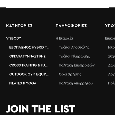
ΚΑΤΗΓΟΡΙΕΣ
ΠΛΗΡΟΦΟΡΊΕΣ
ΥΠΟ
VISBODY
Η Εταιρεία
Επικο
ΕΞΟΠΛΙΣΜΌΣ HYBRID TRAINING
Τρόποι Αποστολής
Ιστ
ΌΡΓΑΝΑ ΓΥΜΝΑΣΤΙΚΉΣ
Τρόποι Πληρωμής
Συχ
CROSS TRAINING & FUNCTIONAL
Πολιτική Επιστροφών
Δωρ
OUTDOOR GYM EQUIPMENT
Όροι Χρήσης
Λογ
PILATES & YOGA
Πολιτική Απορρήτου
Πολ
JOIN THE LIST