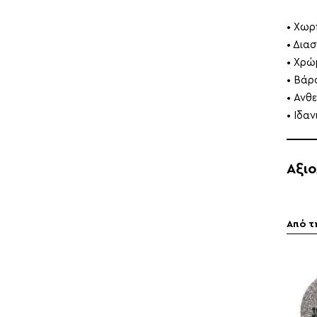
• Χωρ
• Δια
• Χρώ
• Βάρ
• Ανθ
• Ιδα
Αξι
Από τ