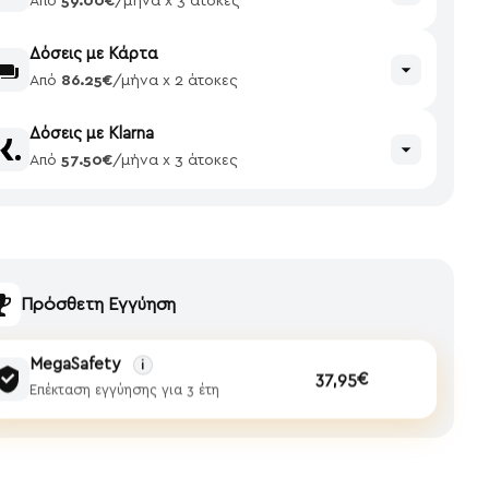
Από
59.00€
/μήνα x 3 άτοκες
Δόσεις με Κάρτα
Από
86.25€
/μήνα x 2 άτοκες
Δόσεις με Klarna
Από
57.50€
/μήνα x 3 άτοκες
Πρόσθετη Εγγύηση
MegaSafety
i
37,95€
Επέκταση εγγύησης για 3 έτη