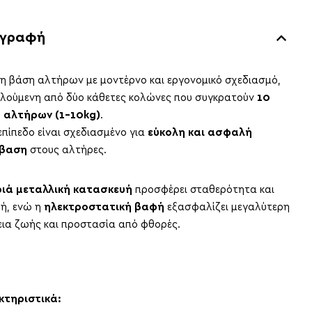
ιγραφή
η βάση αλτήρων με μοντέρνο και εργονομικό σχεδιασμό,
λούμενη από δύο κάθετες κολώνες που συγκρατούν
10
 αλτήρων (1–10kg)
.
επίπεδο είναι σχεδιασμένο για
εύκολη και ασφαλή
βαση
στους αλτήρες.
ιά μεταλλική κατασκευή
προσφέρει σταθερότητα και
ή, ενώ η
ηλεκτροστατική βαφή
εξασφαλίζει μεγαλύτερη
εια ζωής και προστασία από φθορές.
κτηριστικά: