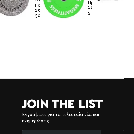
Πράσινο
Γκρί
10kg|Megafitness
10kg|Megafitness
50,50€
50,00€
JOIN THE LIST
Εγγραφείτε για τα τελευταία νέα και
ενημερώσεις!
Εισάγετε