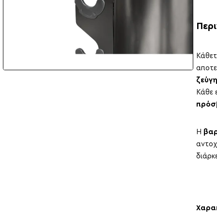
Περ
Κάθετ
αποτε
ζεύγη
Κάθε 
πρόσ
Η
βαρ
αντοχ
διάρκ
Χαρα