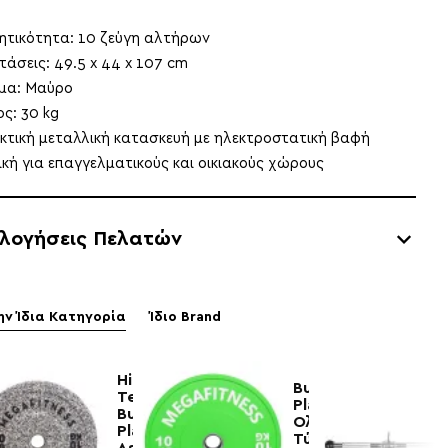
ητικότητα: 10 ζεύγη αλτήρων
στάσεις: 49.5 x 44 x 107 cm
μα: Μαύρο
ος: 30 kg
εκτική μεταλλική κατασκευή με ηλεκτροστατική βαφή
νική για επαγγελματικούς και οικιακούς χώρους
ολογήσεις Πελατών
ην Ίδια Κατηγορία
Ίδιο Brand
Hi
Bumper
Temp
Plate
Bumper
Ολυμπιακού
Plate
Τύπου
Λευκό-