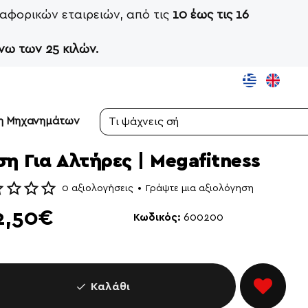
αφορικών εταιρειών, από τις
10 έως τις 16
νω των 25 κιλών.
ση Μηχανημάτων
Τι
ψάχνεις
σήμερα;
η Για Αλτήρες | Megafitness
0 αξιολογήσεις
•
Γράψτε μια αξιολόγηση
2,50€
Κωδικός:
600200
Καλάθι