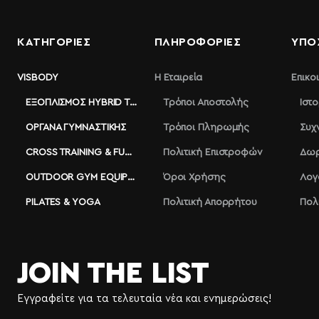
ΚΑΤΗΓΟΡΙΕΣ
ΠΛΗΡΟΦΟΡΊΕΣ
ΥΠΟ
VISBODY
Η Εταιρεία
Επικο
ΕΞΟΠΛΙΣΜΌΣ HYBRID TRAINING
Τρόποι Αποστολής
Ιστ
ΌΡΓΑΝΑ ΓΥΜΝΑΣΤΙΚΉΣ
Τρόποι Πληρωμής
Συχ
CROSS TRAINING & FUNCTIONAL
Πολιτική Επιστροφών
Δωρ
OUTDOOR GYM EQUIPMENT
Όροι Χρήσης
Λογ
PILATES & YOGA
Πολιτική Απορρήτου
Πολ
JOIN THE LIST
Εγγραφείτε για τα τελευταία νέα και ενημερώσεις!