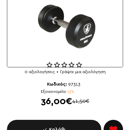
0 αξιολογήσεις
•
Γράψτε μια αξιολόγηση
Κωδικός:
97313
Εξοικονομείτε
-13%
36,00€
41,50€
Καλάθι