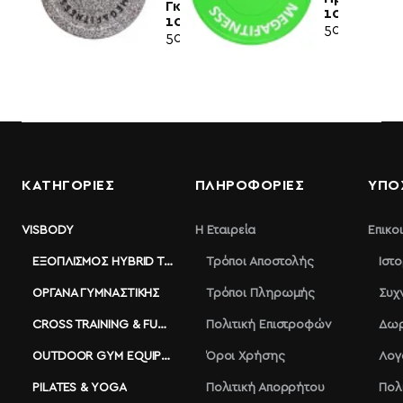
Γκρί
10kg|Megaf
10kg|Megafitness
50,50€
50,00€
ΚΑΤΗΓΟΡΙΕΣ
ΠΛΗΡΟΦΟΡΊΕΣ
ΥΠΟ
VISBODY
Η Εταιρεία
Επικο
ΕΞΟΠΛΙΣΜΌΣ HYBRID TRAINING
Τρόποι Αποστολής
Ιστ
ΌΡΓΑΝΑ ΓΥΜΝΑΣΤΙΚΉΣ
Τρόποι Πληρωμής
Συχ
CROSS TRAINING & FUNCTIONAL
Πολιτική Επιστροφών
Δωρ
OUTDOOR GYM EQUIPMENT
Όροι Χρήσης
Λογ
PILATES & YOGA
Πολιτική Απορρήτου
Πολ