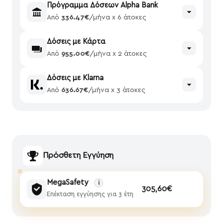
Πρόγραμμα Δόσεων Alpha Bank
Από
336.47€
/μήνα x 6 άτοκες
Δόσεις με Κάρτα
Από
955.00€
/μήνα x 2 άτοκες
Δόσεις με Klarna
Από
636.67€
/μήνα x 3 άτοκες
Πρόσθετη Εγγύηση
MegaSafety
i
305,60€
Επέκταση εγγύησης για 3 έτη