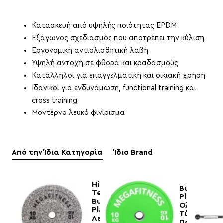
Κατασκευή από υψηλής ποιότητας EPDM
Εξάγωνος σχεδιασμός που αποτρέπει την κύλιση
Εργονομική αντιολισθητική λαβή
Υψηλή αντοχή σε φθορά και κραδασμούς
Κατάλληλοι για επαγγελματική και οικιακή χρήση
Ιδανικοί για ενδυνάμωση, functional training και
cross training
Μοντέρνο λευκό φινίρισμα
Από την Ίδια Κατηγορία
Ίδιο Brand
Hi
Bumper
Temp
Plate
Bumper
Ολυμπιακο
Plate
Τύπου
Λευκό-
Πράσινο