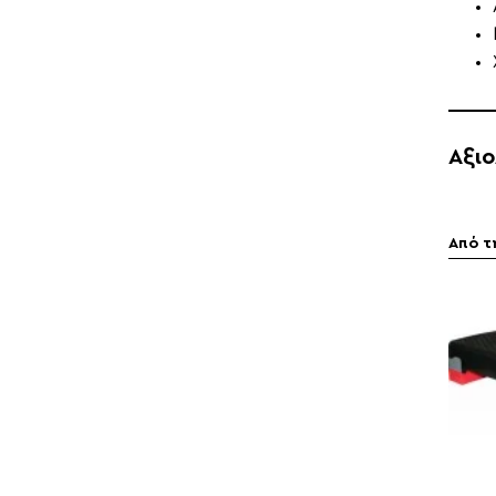
Αξι
Από τ