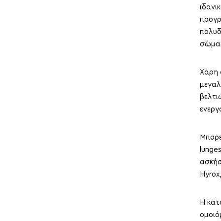
ιδανικ
προγρ
πολυδ
σώμα
Χάρη 
μεγαλ
βελτι
ενεργ
Μπορε
lunges
ασκήσ
Hyrox,
Η κατ
ομοιό