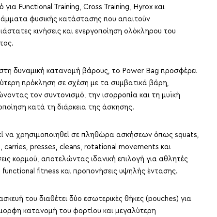
ό για Functional Training, Cross Training, Hyrox και
άμματα φυσικής κατάστασης που απαιτούν
ιάστατες κινήσεις και ενεργοποίηση ολόκληρου του
τος.
στη δυναμική κατανομή βάρους, το Power Bag προσφέρει
ύτερη πρόκληση σε σχέση με τα συμβατικά βάρη,
ώνοντας τον συντονισμό, την ισορροπία και τη μυϊκή
οποίηση κατά τη διάρκεια της άσκησης.
ί να χρησιμοποιηθεί σε πληθώρα ασκήσεων όπως squats,
, carries, presses, cleans, rotational movements και
εις κορμού, αποτελώντας ιδανική επιλογή για αθλητές
 functional fitness και προπονήσεις υψηλής έντασης.
ασκευή του διαθέτει δύο εσωτερικές θήκες (pouches) για
μορφη κατανομή του φορτίου και μεγαλύτερη