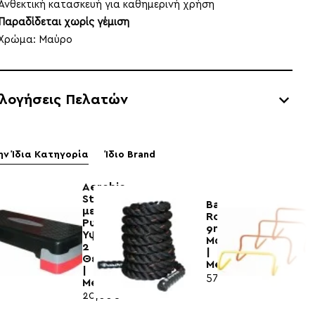
Ανθεκτική κατασκευή για καθημερινή χρήση
Παραδίδεται χωρίς γέμιση
Χρώμα: Μαύρο
ολογήσεις Πελατών
ην Ίδια Κατηγορία
Ίδιο Brand
Aerobic
Stepper
Battle
με
Rope
Ρυθμιζόμενο
9m
Ύψος
Μαύρο
2
|
Θέσεων
MegaFitness
|
57,80€
Megafitness
20,00€