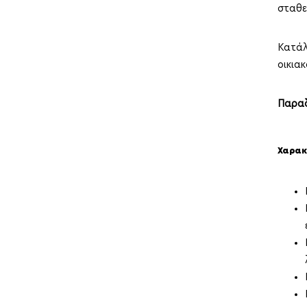
σταθε
Κατάλλ
οικια
Παραδ
Χαρακ