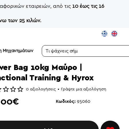
αφορικών εταιρειών, από τις
10 έως τις 16
νω των 25 κιλών.
ση Μηχανημάτων
Τι
ψάχνεις
σήμερα;
wer Bag 10kg Μαύρο |
ctional Training & Hyrox
0 αξιολογήσεις
•
Γράψτε μια αξιολόγηση
,00€
Κωδικός:
95060