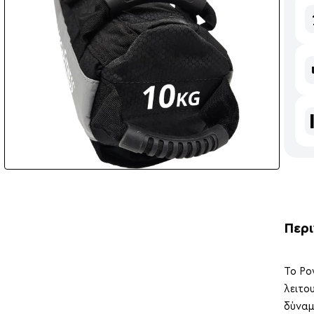
Περ
Το Po
λειτο
δύναμ