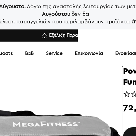
 Αύγουστο.
Λόγω της αναστολής λειτουργίας των μετ
Αυγούστου
δεν θα
κτέλεση παραγγελιών που περιλαμβάνουν προϊόντα
ά
Εξέλιξη Παραγγελίας
ίμαστε
Β2Β
Service
Επικοινωνία
Ενοικία
Po
Fun
72