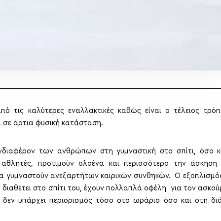
πό τις καλύτερες εναλλακτικές καθώς είναι ο τέλειος τρόπ
ει σε άρτια φυσική κατάσταση.
νδιαφέρον των ανθρώπων στη γυμναστική στο σπίτι, όσο κ
αθλητές, προτιμούν ολοένα και περισσότερο την άσκηση 
να γυμναστούν ανεξαρτήτων καιρικών συνθηκών. Ο εξοπλισμό
α διαθέτει στο σπίτι του, έχουν πολλαπλά οφέλη για τον ασκο
 δεν υπάρχει περιορισμός τόσο στο ωράριο όσο και στη διά