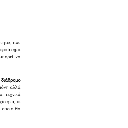
ότητες που
 περπάτημα
μπορεί να
 διάδρομο
 μόνη αλλά
α τεχνικά
χύτητα, οι
α οποία θα