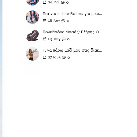
29
Μαΐ
0
Πατίνια In Line Rollers για μικρούς και μεγάλους
18
Αυγ
0
Πολυθρόνα Μασάζ: Πλήρης Οδηγός Χαλάρωσης
03
Αυγ
0
Τι να πάρω μαζί μου στις διακοπές για ολοκληρωμένη γυμναστική
27
Ιουλ
0