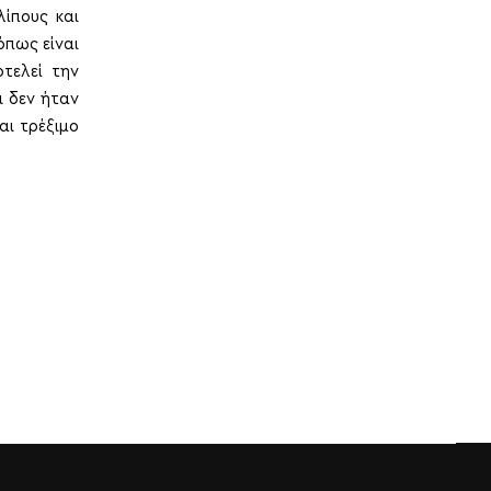
ίπους και
όπως είναι
τελεί την
ι δεν ήταν
αι τρέξιμο