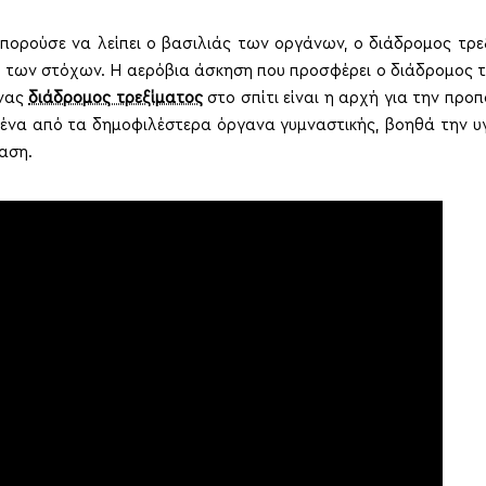
πορούσε να λείπει ο βασιλιάς των οργάνων, ο διάδρομος τρε
η των στόχων. Η αερόβια άσκηση που προσφέρει ο διάδρομος 
ένας
διάδρομος τρεξίματος
στο σπίτι είναι η αρχή για την προ
ς ένα από τα δημοφιλέστερα όργανα γυμναστικής, βοηθά την υγ
αση.