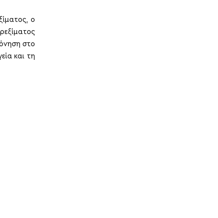
ξίματος, ο
τρεξίματος
πόνηση στο
εία και τη