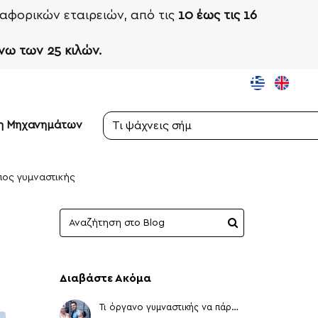
αφορικών εταιρειών, από τις
10 έως τις 16
νω των 25 κιλών.
ση Μηχανημάτων
Τι
ψάχνεις
σήμερα;
πος γυμναστικής
Διαβάστε Ακόμα
Τι όργανο γυμναστικής να πάρω ?