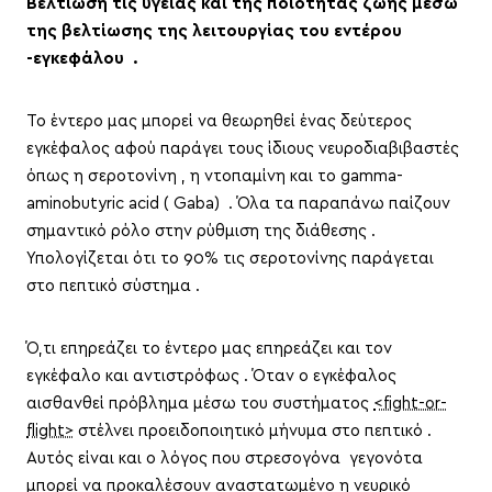
Βελτίωση τις υγείας και της ποιότητας ζωής μέσω
της βελτίωσης της λειτουργίας του εντέρου
-εγκεφάλου .
Το έντερο μας μπορεί να θεωρηθεί ένας δεύτερος
εγκέφαλος αφού παράγει τους ίδιους νευροδιαβιβαστές
όπως η σεροτονίνη , η ντοπαμίνη και το gamma-
aminobutyric acid ( Gaba) . Όλα τα παραπάνω παίζουν
σημαντικό ρόλο στην ρύθμιση της διάθεσης .
Υπολογίζεται ότι το 90% τις σεροτονίνης παράγεται
στο πεπτικό σύστημα .
Ό,τι επηρεάζει το έντερο μας επηρεάζει και τον
εγκέφαλο και αντιστρόφως . Όταν ο εγκέφαλος
αισθανθεί πρόβλημα μέσω του συστήματος
<fight-or-
flight>
στέλνει προειδοποιητικό μήνυμα στο πεπτικό .
Αυτός είναι και ο λόγος που στρεσογόνα γεγονότα
μπορεί να προκαλέσουν αναστατωμένο η νευρικό