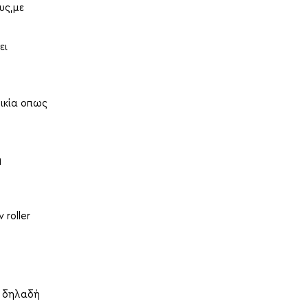
ους,με
ει
ικία οπως
η
 roller
α δηλαδή