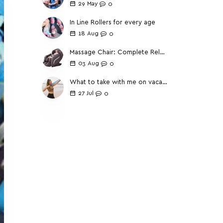
29
May
0
In Line Rollers for every age
18
Aug
0
Massage Chair: Complete Relaxation Guide
03
Aug
0
What to take with me on vacation for complete fitness
27
Jul
0