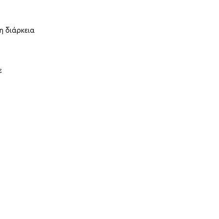
η διάρκεια
ε