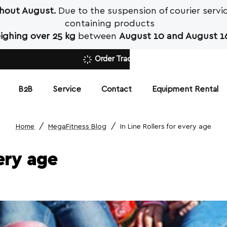
ghout August.
Due to the suspension of courier servic
containing products
ighing over 25 kg
between
August 10 and August 16
Order Tracking
Β2Β
Service
Contact
Equipment Rental
MegaFitness Blog
In Line Rollers for every age
home
very age