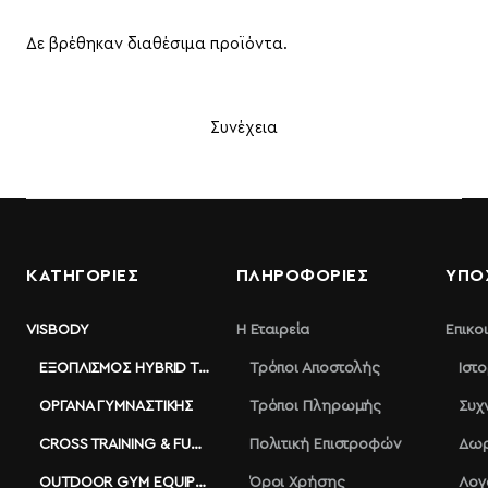
Δε βρέθηκαν διαθέσιμα προϊόντα.
Συνέχεια
ΚΑΤΗΓΟΡΙΕΣ
ΠΛΗΡΟΦΟΡΊΕΣ
ΥΠΟ
VISBODY
Η Εταιρεία
Επικο
ΕΞΟΠΛΙΣΜΌΣ HYBRID TRAINING
Τρόποι Αποστολής
Ιστ
ΌΡΓΑΝΑ ΓΥΜΝΑΣΤΙΚΉΣ
Τρόποι Πληρωμής
Συχ
CROSS TRAINING & FUNCTIONAL
Πολιτική Επιστροφών
Δωρ
OUTDOOR GYM EQUIPMENT
Όροι Χρήσης
Λογ